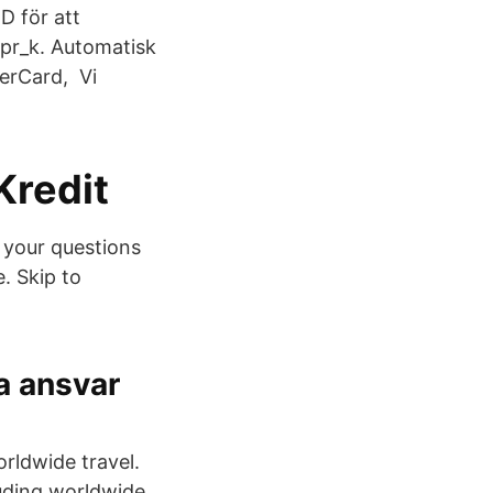
D för att
 spr_k. Automatisk
erCard, Vi
Kredit
 your questions
. Skip to
a ansvar
rldwide travel.
uding worldwide