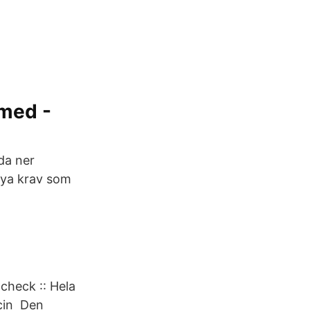
 med -
dda ner
nya krav som
check :: Hela
acin Den