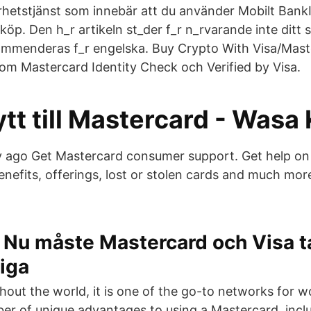
rhetstjänst som innebär att du använder Mobilt BankI
köp. Den h_r artikeln st_der f_r n_rvarande inte ditt
ommenderas f_r engelska. Buy Crypto With Visa/Mast
 om Mastercard Identity Check och Verified by Visa.
ytt till Mastercard - Wasa 
 ago Get Mastercard consumer support. Get help on
enefits, offerings, lost or stolen cards and much more
Nu måste Mastercard och Visa t
iga
out the world, it is one of the go-to networks for wo
er of unique advantages to using a Mastercard, incl