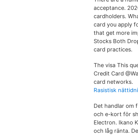
acceptance. 2020-
cardholders. Wha
card you apply fo
that get more im
Stocks Both Drop
card practices.
The visa This qu
Credit Card @Wal
card networks.
Rasistisk nättidn
Det handlar om f
och e-kort för sh
Electron. Ikano K
och låg ränta. De