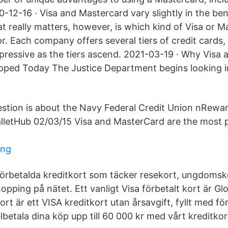
12-16 · Visa and Mastercard vary slightly in the ben
t really matters, however, is which kind of Visa or M
r. Each company offers several tiers of credit cards,
pressive as the tiers ascend. 2021-03-19 · Why Visa
ped Today The Justice Department begins looking in
estion is about the Navy Federal Credit Union nRew
letHub 02/03/15 Visa and MasterCard are the most p
ing
örbetalda kreditkort som täcker resekort, ungdomsk
opping på nätet. Ett vanligt Visa förbetalt kort är Gl
ort är ett VISA kreditkort utan årsavgift, fyllt med f
lbetala dina köp upp till 60 000 kr med vårt kreditkor