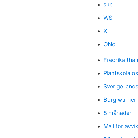
sup
WS
XI
ONd
Fredrika tha
Plantskola o
Sverige land
Borg warner 
8 månaden
Mall för avvi