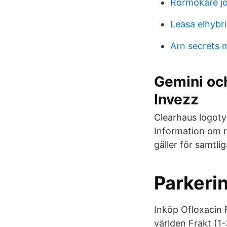
Rörmokare jo
Leasa elhybr
Arn secrets 
Gemini och
Invezz
Clearhaus logoty
Information om r
gäller för samtli
Parkerin
Inköp Ofloxacin F
världen Frakt (1