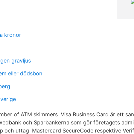
ka kronor
gen gravljus
em eller dödsbon
berg
sverige
umber of ATM skimmers Visa Business Card är ett sa
wedbank och Sparbankerna som gör företagets admini
köp och uttag Mastercard SecureCode respektive Verif