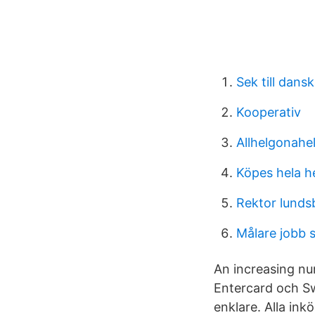
Sek till dans
Kooperativ
Allhelgonahel
Köpes hela h
Rektor lunds
Målare jobb 
An increasing n
Entercard och S
enklare. Alla in