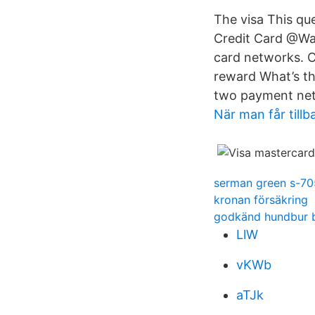
The visa This qu
Credit Card @Wal
card networks. C
reward What’s t
two payment net
När man får till
serman green s-70
kronan försäkring
godkänd hundbur b
LlW
vKWb
aTJk