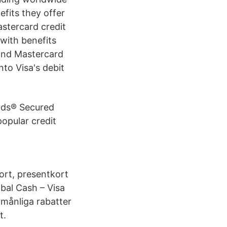
efits they offer
astercard credit
 with benefits
 and Mastercard
to Visa's debit
ards® Secured
opular credit
ort, presentkort
obal Cash – Visa
örmånliga rabatter
t.