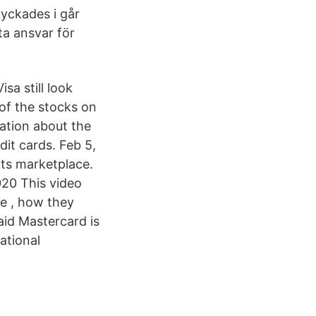
yckades i går
a ansvar för
sa still look
 of the stocks on
ation about the
it cards. Feb 5,
nts marketplace.
020 This video
ze , how they
id Mastercard is
ational