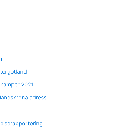
m
stergotland
skamper 2021
landskrona adress
kelserapportering