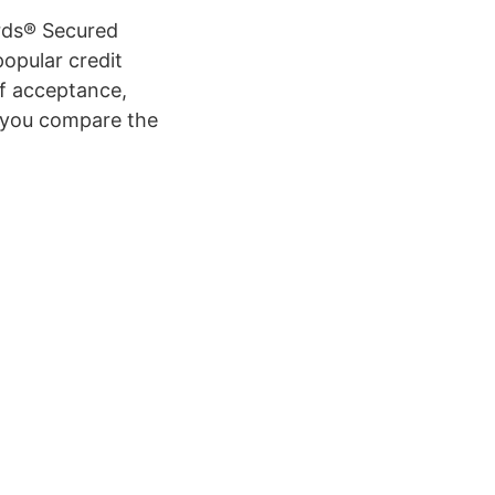
ards® Secured
opular credit
of acceptance,
 you compare the