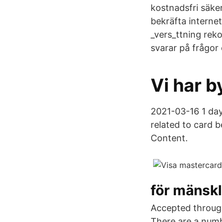
kostnadsfri säke
bekräfta internet
_vers_ttning rek
svarar på frågor
Vi har b
2021-03-16 1 day
related to card b
Content.
för mänskl
Accepted through
There are a numb