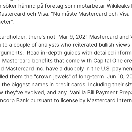
 söker hämnd på företag som motarbetar Wikileaks l
astercard och Visa. ”Nu måste Mastercard och Visa t
eter”.
cardholder, there's not Mar 9, 2021 Mastercard and Vi
 to a couple of analysts who reiterated bullish views
rguments: Read in-depth guides with detailed inform
d Mastercard benefits that come with Capital One cred
nd Mastercard Inc. have a duopoly in the U.S. payme
lled them the "crown jewels" of long-term Jun 10, 2
the biggest names in credit cards. Including their si
they've evolved, and any Vanilla Bill Payment Prepa
ncorp Bank pursuant to license by Mastercard Intern