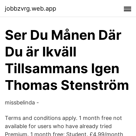
jobbzvrg.web.app
Ser Du Månen Där
Du är Ikväll
Tillsammans Igen
Thomas Stenström
missbelinda -
Terms and conditions apply. 1 month free not
available for users who have already tried
Premium. 1 month free; Student. £4.99/month