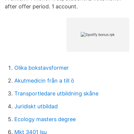
after offer period. 1 account.
Olika bokstavsformer
Akutmedicin från a till ö
Transportledare utbildning skåne
Juridiskt utbildad
Ecology masters degree
Mkt 3401 lsu