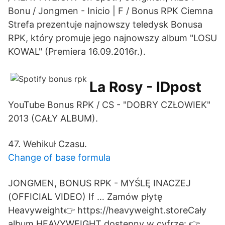
Bonu / Jongmen - Inicio | F / Bonus RPK Ciemna
Strefa prezentuje najnowszy teledysk Bonusa
RPK, który promuje jego najnowszy album "LOSU
KOWAL" (Premiera 16.09.2016r.).
La Rosy - IDpost
YouTube Bonus RPK / CS - "DOBRY CZŁOWIEK"
2013 (CAŁY ALBUM).
47. Wehikuł Czasu.
Change of base formula
JONGMEN, BONUS RPK - MYŚLĘ INACZEJ
(OFFICIAL VIDEO) If … Zamów płytę
Heavyweight👉 https://heavyweight.storeCały
album HEAVYWEIGHT dostępny w cyfrze: 👉