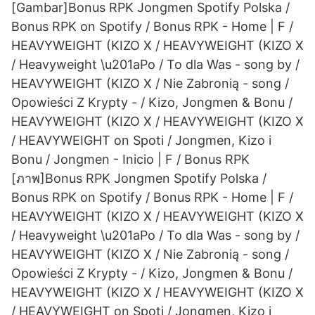
[Gambar]Bonus RPK Jongmen Spotify Polska /
Bonus RPK on Spotify / Bonus RPK - Home | F /
HEAVYWEIGHT (KIZO X / HEAVYWEIGHT (KIZO X
/ Heavyweight \u201aPo / To dla Was - song by /
HEAVYWEIGHT (KIZO X / Nie Zabronią - song /
Opowieści Z Krypty - / Kizo, Jongmen & Bonu /
HEAVYWEIGHT (KIZO X / HEAVYWEIGHT (KIZO X
/ HEAVYWEIGHT on Spoti / Jongmen, Kizo i
Bonu / Jongmen - Inicio | F / Bonus RPK
[ภาพ]Bonus RPK Jongmen Spotify Polska /
Bonus RPK on Spotify / Bonus RPK - Home | F /
HEAVYWEIGHT (KIZO X / HEAVYWEIGHT (KIZO X
/ Heavyweight \u201aPo / To dla Was - song by /
HEAVYWEIGHT (KIZO X / Nie Zabronią - song /
Opowieści Z Krypty - / Kizo, Jongmen & Bonu /
HEAVYWEIGHT (KIZO X / HEAVYWEIGHT (KIZO X
/ HEAVYWEIGHT on Spoti / Jongmen, Kizo i